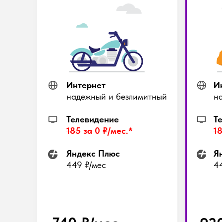
Интернет
И
надежный и безлимитный
н
Телевидение
Т
185
за 0
₽
/мес.*
1
Яндекс Плюс
Я
449
₽/мес
4